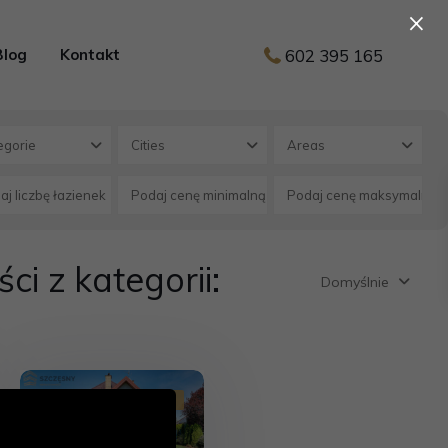
×
602 395 165
Blog
Kontakt
egorie
Cities
Areas
i z kategorii:
Domyślnie
Sprzedaż