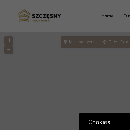
Home
O 
Moje położenie
Pełen Ekra
Cookies