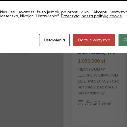
ies. Jeśli uważasz, że to jest ok, po prostu kliknij "Akceptuj wszyst
legionowski
,
iasteczka, klikając "Ustawienia".
Przeczytaj naszą politykę cookie
Legionowo
20
REZERWACJA!!!
Dom w
Ustawienia
Odrzuć wszystko
Z
zabudowie
2.2M zł
bliźniaczej w ...
1.050.000 zł
PIĘKNY DOM W
LEGIONOWIE!!!WCHOD
ZISZ i MIESZKASZ - bez
remontów, bez stresu i
bez dodatkowy
...
2
3
2
96 m