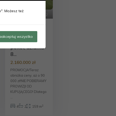
ko". Możesz też
legionowski
,
Legionowo
22
Dom z
basenem,
aakceptuj wszystko
Legionowo, 5
pokoi, działka
8...
2.160.000 zł
PROMOCJA!Teraz
obniżka ceny, aż o 90
000 zł!NIE POBIERAMY
PROWIZJI OD
KUPUJĄCEGO! Dlatego
...
2
4
2
159 m