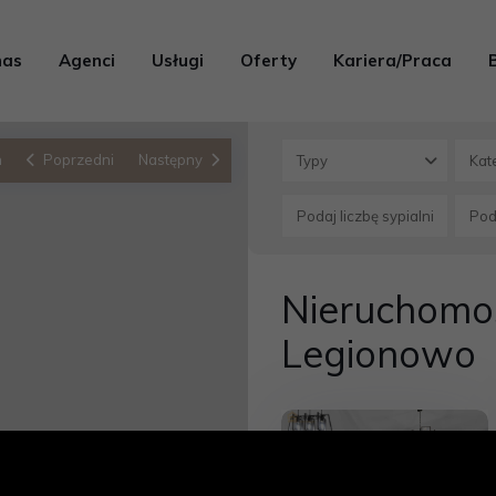
nas
Agenci
Usługi
Oferty
Kariera/Praca
n
Poprzedni
Następny
Typy
Kat
Nieruchomośc
Legionowo
Sprzedaż