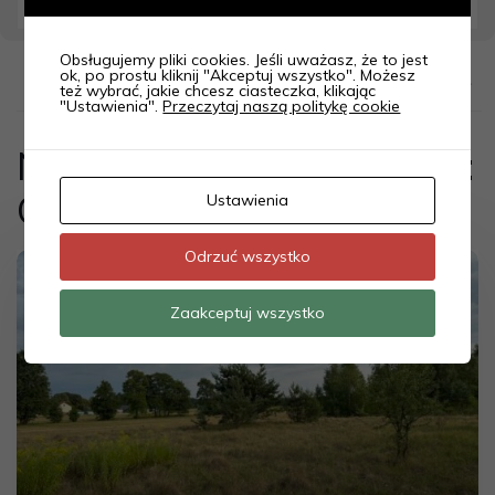
Obsługujemy pliki cookies. Jeśli uważasz, że to jest
ok, po prostu kliknij "Akceptuj wszystko". Możesz
Domyślnie
też wybrać, jakie chcesz ciasteczka, klikając
"Ustawienia".
Przeczytaj naszą politykę cookie
Nieruchomości z kategorii:
Grabszczyzna
Ustawienia
Odrzuć wszystko
Sprzedaż
Zaakceptuj wszystko