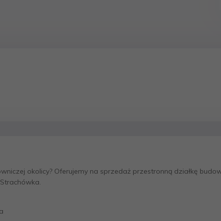
niczej okolicy? Oferujemy na sprzedaż przestronną działkę budo
 Strachówka.
a