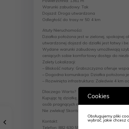
Powierzchnia: 1361 m
Warunki zabudowy: Tak
Dojazd: Droga utwardzona
Odległość do trasy nr 50: 4 km
Atuty Nieruchomości:
Działka położona jest w zielonej, spokojnej 
utwardzonej dojazd do działki jest łatwy i b
Wydane warunki zabudowy umożliwiają szybkie
ceniących sobie komfortowy dostęp do niez
Zalety Lokalizacji:
– Bliskość natury: Grabszczyzna oferuje wspan
– Dogodna komunikacja: Działka położona je
– Rozwinięta infrastruktura: Zaledwie 4 km o
Dlaczego Warto?
Cookies
Kupując tę działkę, inwestujesz w spokojne ż
osób pragnących mieszkać w miejscu, które ł
Nie zwlekaj! Skontaktuj się z nami, aby uzyska
Obsługujemy pliki cook
wybrać, jakie chcesz c
Kontakt:
Telefon: 882 630 553