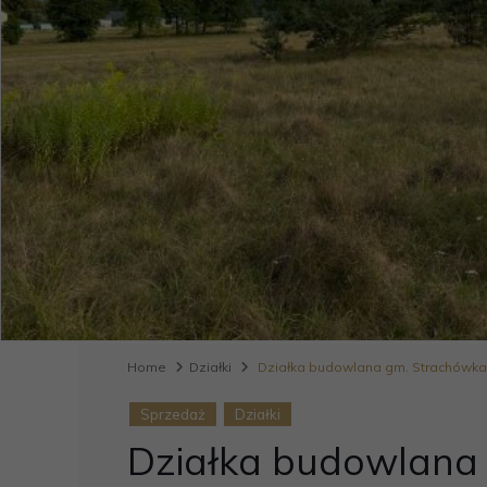
Home
Działki
Działka budowlana gm. Strachówk
Sprzedaż
Działki
Działka budowlana