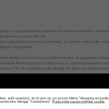
okolicy, co czyni ją idealnym miejscem do realizacji marzeń o własn
ezproblemowy przez cały rok.
 rozpoczęcie inwestycji budowlanej. To świetne miejsce dla osób s
będnych udogodnień.
iałe widoki oraz liczne tereny zielone idealne do spacerów i rekreac
st jedynie 50 minut jazdy od Warszawy, co zapewnia wygodny dojaz
d trasy nr 50, co umożliwia szybki dostęp do głównych arterii komun
ycie na łonie natury, z możliwością korzystania z uroków wiejskiego
ączy zalety życia na wsi z dostępem do miejskich udogodnień.
ć więcej informacji i umówić się na obejrzenie działki.
ies. Jeśli uważasz, że to jest ok, po prostu kliknij "Akceptuj wszyst
iasteczka, klikając "Ustawienia".
Przeczytaj naszą politykę cookie