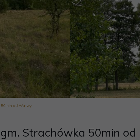
a 50min od Wa-wy
 gm. Strachówka 50min od