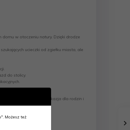
ym domu w otoczeniu natury. Dzięki drodze
zukających ucieczki od zgiełku miasta, ale
ji.
d do stolicy.
ikacyjnych.
 otoczenia. To doskonała okazja dla rodzin i
ko". Możesz też