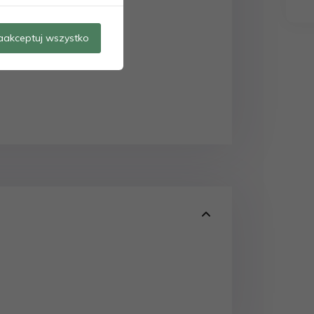
aakceptuj wszystko
odeksu cywilnego.”