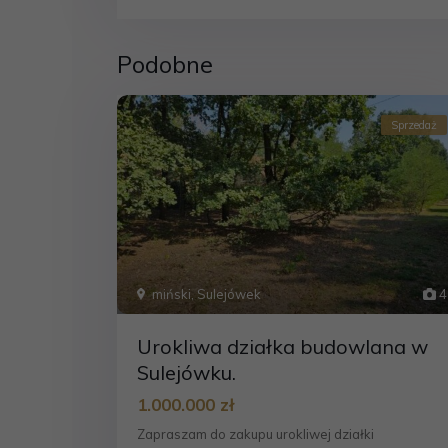
Podobne
Sprzedaż
miński
,
Sulejówek
4
Urokliwa działka budowlana w
Sulejówku.
1.000.000 zł
Zapraszam do zakupu urokliwej działki