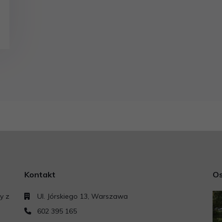
Kontakt
Os
y z
Ul. Jórskiego 13, Warszawa
602 395 165