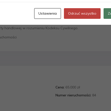
om
Ustawienia
Odrzuć wszystko
Z
nformacyjny i nie stanowi oferty handlowej w rozumieniu art. 66 1 K
erty handlowej w rozumieniu Kodeksu Cywilnego.
ruchomości
Cena:
65.000 zł
Numer nieruchomości:
84