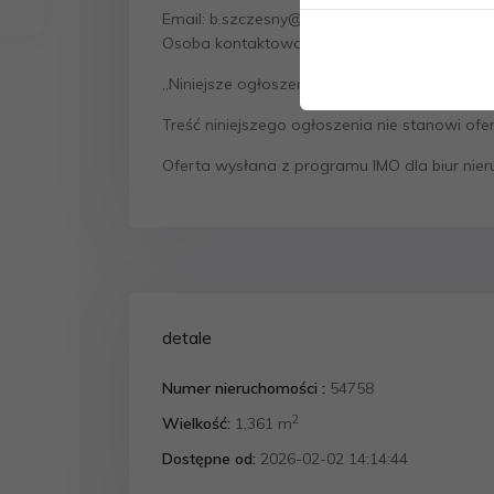
Email: b.szczesny@szczesnynieruchomosci.c
Osoba kontaktowa: Bartosz Szczęsny
„Niniejsze ogłoszenie ma jedynie charakter i
Treść niniejszego ogłoszenia nie stanowi of
Oferta wysłana z programu IMO dla biur nie
detale
Numer nieruchomości :
54758
2
Wielkość:
1,361 m
Dostępne od:
2026-02-02 14:14:44