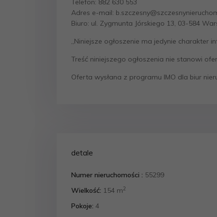
Telefon: 882 630 553
Adres e-mail: b.szczesny@szczesnynierucho
Biuro: ul. Zygmunta Jórskiego 13, 03-584 W
„Niniejsze ogłoszenie ma jedynie charakter i
Treść niniejszego ogłoszenia nie stanowi of
Oferta wysłana z programu IMO dla biur nie
detale
Numer nieruchomości :
55299
2
Wielkość:
154 m
Pokoje:
4