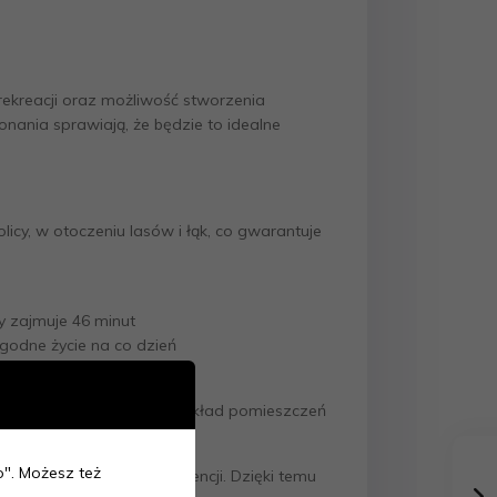
ekreacji oraz możliwość stworzenia
ania sprawiają, że będzie to idealne
licy, w otoczeniu lasów i łąk, co gwarantuje
y zajmuje 46 minut
ygodne życie na co dzień
orcie i funkcjonalności. Układ pomieszczeń
ko". Możesz też
 według własnych preferencji. Dzięki temu