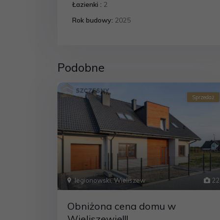
Łazienki :
2
Rok budowy:
2025
Podobne
Sprzedaż
legionowski
,
Wieliszew
22
Obniżona cena domu w
Wieliszewie!!!