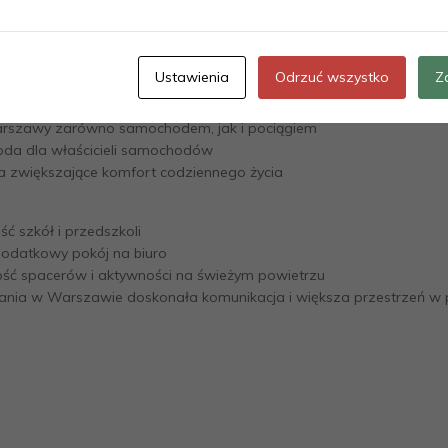
orów ścian, wyposażenia łazienek i kuchni.
nny układ pomieszczeń
Ustawienia
Odrzuć wszystko
Z
ści zagospodarowania
dealne dla miłośników natury
arszawy zarówno samochodem, jak i pociągiem
oda dla właścicieli samochodów
ia zwiększające komfort codziennego życia
ść szkół i przedszkoli
 dodatkowy pokój na biuro
wość spacerów i aktywności na świeżym powietrzu
zkania w Warszawie doskonała komunikacja i większa przestrzeń 