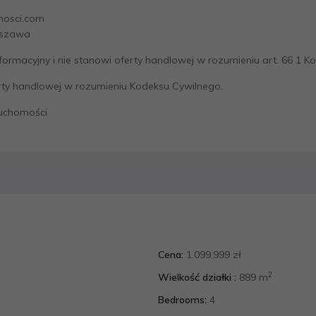
mosci.com
arszawa
nformacyjny i nie stanowi oferty handlowej w rozumieniu art. 66 1 K
erty handlowej w rozumieniu Kodeksu Cywilnego.
ruchomości
Cena:
1.099.999 zł
2
Wielkość działki :
889 m
Bedrooms:
4