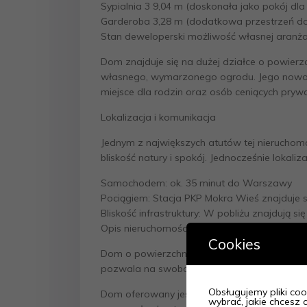
Sypialnia 3 9,04 m (doskonała jako pokój dla 
Garderoba 3,28 m (dodatkowa przestrzeń d
Stan deweloperski możliwość własnej aranża
Dom znajduje się na dużej działce o powier
własnego, wymarzonego ogrodu. Jego nowocze
miejsce dla rodzin oraz osób ceniących pryw
Lokalizacja i komunikacja
Jednym z największych atutów tej nieruchomośc
bliskość natury i spokój. Jednocześnie loka
Samochodem: ok. 35 minut do Warszawy
Pociągiem: Stacja PKP Mokra Wieś znajduje 
Bliskość infrastruktury: W pobliżu znajdują 
Opis nieruchomości
Cookies
Dom o powierzchni użytkowej 154,84 m (powie
pozwala na swobodę aranżacji i spełni ocze
Obsługujemy pliki cook
Dom oferowany jest w stanie deweloperskim 
wybrać, jakie chcesz c