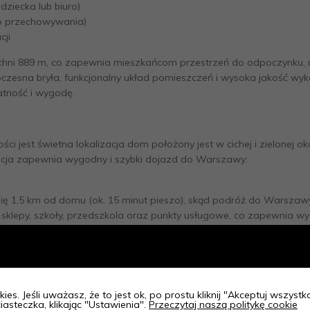
dziecka lub biuro)
o przechowywania)
cji
zchni 889 m, co zapewnia mieszkańcom przestrzeń do odpoczynku, r
sna bryła, funkcjonalny układ pomieszczeń i wysoka jakość wykon
atność i wygodę.
i jest świetna lokalizacja dom położony jest w cichej i zielonej oko
lizacja zapewnia wygodny i szybki dojazd do Warszawy:
się 1,5 km od domu (ok. 15 minut pieszo), skąd podróż do Warszaw
się sklepy, szkoły, przedszkola oraz punkty usługowe, co zapewnia w
rzchnia całkowita 234,82 m) został zaprojektowany z myślą o komf
kiwania nawet najbardziej wymagających klientów.
ies. Jeśli uważasz, że to jest ok, po prostu kliknij "Akceptuj wszyst
zamkniętym, co oznacza, że przyszły właściciel może wykończyć go
iasteczka, klikając "Ustawienia".
Przeczytaj naszą politykę cookie