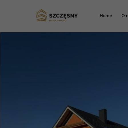
Home
O 