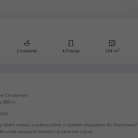
2
2 Łazienki
4 Pokoje
154 m
 w Chrzęsnym
ka 889 m
ęty)
y, blisko natury, a jednocześnie z szybkim dojazdem do Warszawy
la osób ceniących komfort, przestrzeń i ciszę.