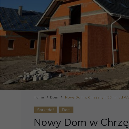
Home
Dom
Nowy Dom w Chrzęsnym 35min od W
Sprzedaż
Dom
Nowy Dom w Chrzę