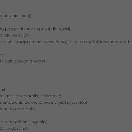
 ubrania i buty)
do pracy zdalnej lub pokój dla gości)
arcia na salon)
estrzeń z miejscem na kominek, wyjściem na ogród, idealna do rodz
zy)
ść dobudowania wiaty)
mi)
e, miejsce na pralkę i suszarkę)
montowania zarówno wanny, jak i prysznica)
ępem do garderoby)
żna do głównej sypialni)
cy lub gościnny)