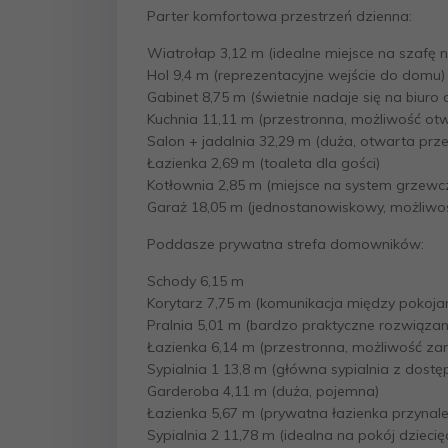
Parter komfortowa przestrzeń dzienna:
Wiatrołap 3,12 m (idealne miejsce na szafę na
Hol 9,4 m (reprezentacyjne wejście do domu)
Gabinet 8,75 m (świetnie nadaje się na biuro 
Kuchnia 11,11 m (przestronna, możliwość otw
Salon + jadalnia 32,29 m (duża, otwarta prz
Łazienka 2,69 m (toaleta dla gości)
Kotłownia 2,85 m (miejsce na system grzewc
Garaż 18,05 m (jednostanowiskowy, możliwo
Poddasze prywatna strefa domowników:
Schody 6,15 m
Korytarz 7,75 m (komunikacja między pokoja
Pralnia 5,01 m (bardzo praktyczne rozwiązani
Łazienka 6,14 m (przestronna, możliwość za
Sypialnia 1 13,8 m (główna sypialnia z dost
Garderoba 4,11 m (duża, pojemna)
Łazienka 5,67 m (prywatna łazienka przynale
Sypialnia 2 11,78 m (idealna na pokój dziecię