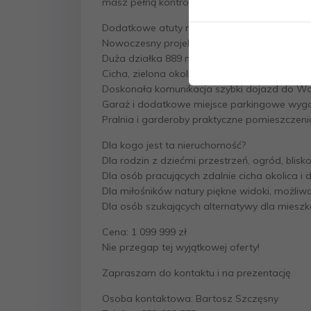
masz pełną kontrolę nad wyborem podłóg, kol
Dodatkowe atuty nieruchomości:
Nowoczesny projekt funkcjonalny i przestro
Duża działka 889 m, co daje wiele możliwo
Cicha, zielona okolica lasy i łąki w pobliżu, i
Doskonała komunikacja szybki dojazd do W
Garaż i dodatkowe miejsce parkingowe wyg
Pralnia i garderoby praktyczne pomieszczen
Dla kogo jest ta nieruchomość?
Dla rodzin z dziećmi przestrzeń, ogród, blisko
Dla osób pracujących zdalnie cicha okolica i
Dla miłośników natury piękne widoki, możli
Dla osób szukających alternatywy dla mies
Cena: 1 099 999 zł
Nie przegap tej wyjątkowej oferty!
Zapraszam do kontaktu i na prezentację
Osoba kontaktowa: Bartosz Szczęsny