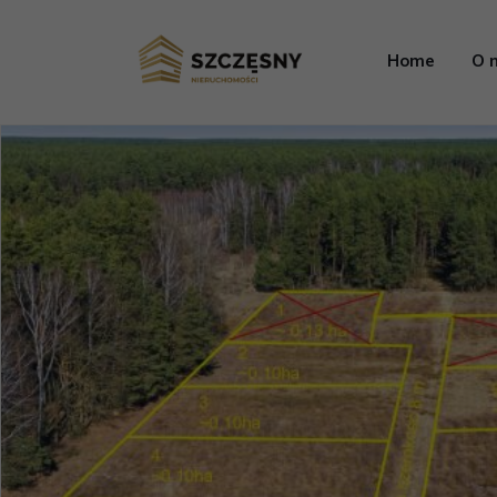
Home
O 