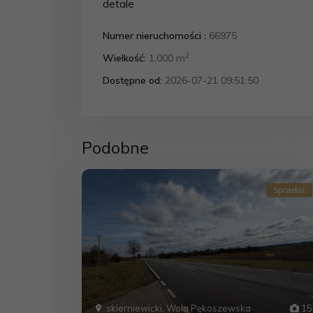
detale
Numer nieruchomości :
66975
2
Wielkość:
1,000 m
Dostępne od:
2026-07-21 09:51:50
Podobne
Sprzedaż
skierniewicki
,
Wola Pękoszewska
15