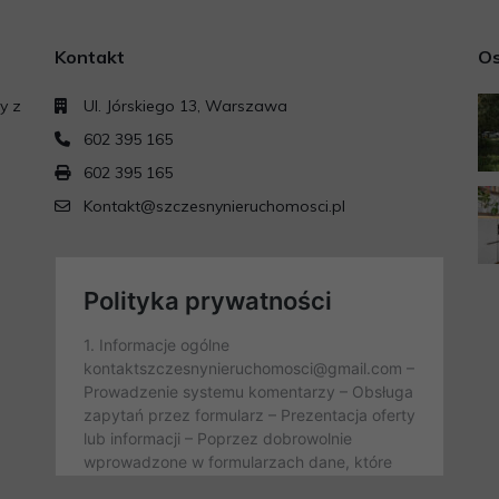
Kontakt
Os
y z
Ul. Jórskiego 13, Warszawa
602 395 165
602 395 165
Kontakt@szczesnynieruchomosci.pl