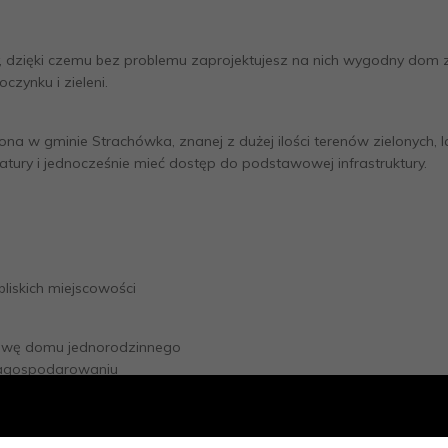
ty, dzięki czemu bez problemu zaprojektujesz na nich wygodny dom
zynku i zieleni.
na w gminie Strachówka, znanej z dużej ilości terenów zielonych, l
natury i jednocześnie mieć dostęp do podstawowej infrastruktury.
liskich miejscowości
udowę domu jednorodzinnego
zagospodarowaniu
owanie terenami podmiejskimi
lizacjach systematycznie zyskuje na wartości