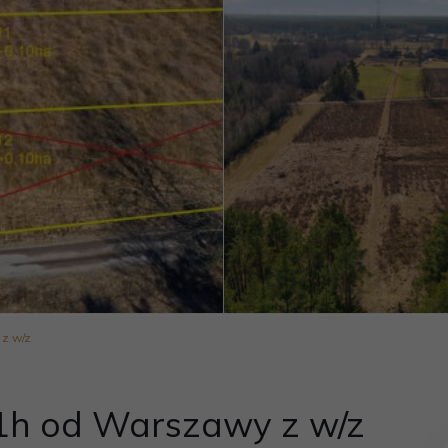
 z w/z
 1h od Warszawy z w/z