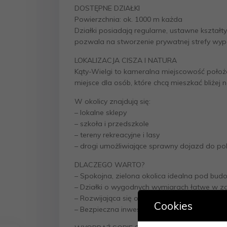
DOSTĘPNE DZIAŁKI
Powierzchnia: ok. 1000 m każda
Działki posiadają regularne, ustawne kształ
pozwala na stworzenie prywatnej strefy wypoc
LOKALIZACJA CISZA I NATURA
Kąty-Wielgi to kameralna miejscowość położo
miejsce dla osób, które chcą mieszkać bliżej 
W okolicy znajdują się:
– lokalne sklepy
– szkoła i przedszkole
– tereny rekreacyjne i lasy
– drogi umożliwiające sprawny dojazd do pob
DLACZEGO WARTO?
– Spokojna, zielona okolica idealna pod b
– Działki o wygodnych wymiarach łatwe w 
– Rozwijająca się okolica rosnące zainteres
Cookies
– Bezpieczna inwestycja ziemia w takich loka