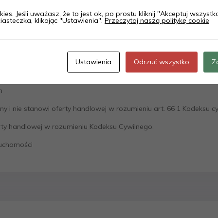
st miejskiego hałasu i własny ogród pełen zieleni. Kąty-Wielgi to 
ies. Jeśli uważasz, że to jest ok, po prostu kliknij "Akceptuj wszyst
iasteczka, klikając "Ustawienia".
Przeczytaj naszą politykę cookie
większych miast.
najdują nowych właścicieli. Skontaktuj się i zobacz na własne oczy 
Ustawienia
Odrzuć wszystko
Z
m
ny i nie stanowi oferty handlowej w rozumieniu art. 66 1 Kodeksu c
erty handlowej w rozumieniu Kodeksu Cywilnego.
ruchomości