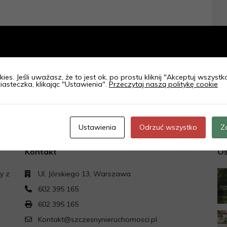
ies. Jeśli uważasz, że to jest ok, po prostu kliknij "Akceptuj wszyst
iasteczka, klikając "Ustawienia".
Przeczytaj naszą politykę cookie
Ustawienia
Odrzuć wszystko
Z
Kontakt
Os
y z
Ul. Jórskiego 13, Warszawa
602 395 165
602 395 165
Kontakt@szczesnynieruchomosci.pl