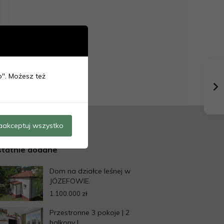
ko". Możesz też
aakceptuj wszystko
tatnie dodane
Dom na działce leśnej w
JÓZEFOWIE.
1.100.000 zł
Przestronne 3 pokoje | 2
balkony | ...