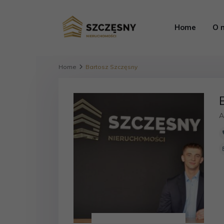
Home
O 
Home
Bartosz Szczęsny
A