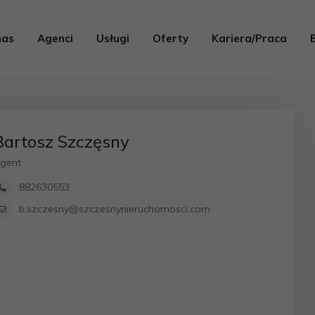
nas
Agenci
Usługi
Oferty
Kariera/Praca
Bartosz Szczęsny
gent
882630553
b.szczesny@szczesnynieruchomosci.com