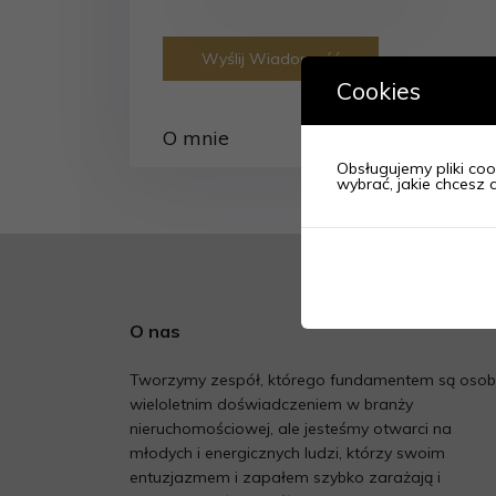
Wyślij Wiadomość
Cookies
O mnie
Obsługujemy pliki cook
wybrać, jakie chcesz c
O nas
Tworzymy zespół, którego fundamentem są osob
wieloletnim doświadczeniem w branży
nieruchomościowej, ale jesteśmy otwarci na
młodych i energicznych ludzi, którzy swoim
entuzjazmem i zapałem szybko zarażają i