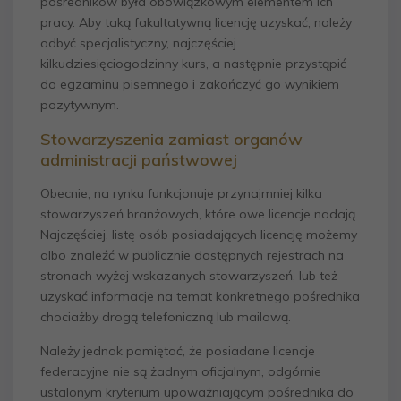
pośredników była obowiązkowym elementem ich
pracy. Aby taką fakultatywną licencję uzyskać, należy
odbyć specjalistyczny, najczęściej
kilkudziesięciogodzinny kurs, a następnie przystąpić
do egzaminu pisemnego i zakończyć go wynikiem
pozytywnym.
Stowarzyszenia zamiast organów
administracji państwowej
Obecnie, na rynku funkcjonuje przynajmniej kilka
stowarzyszeń branżowych, które owe licencje nadają.
Najczęściej, listę osób posiadających licencję możemy
albo znaleźć w publicznie dostępnych rejestrach na
stronach wyżej wskazanych stowarzyszeń, lub też
uzyskać informacje na temat konkretnego pośrednika
chociażby drogą telefoniczną lub mailową.
Należy jednak pamiętać, że posiadane licencje
federacyjne nie są żadnym oficjalnym, odgórnie
ustalonym kryterium upoważniającym pośrednika do