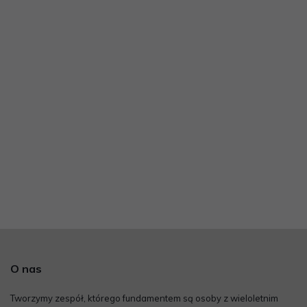
O nas
Tworzymy zespół, którego fundamentem są osoby z wieloletnim