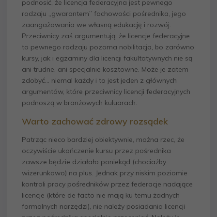
podnosić, że licencja federacyjna jest pewnego
rodzaju „gwarantem” fachowości pośrednika, jego
zaangażowania we własną edukację i rozwój.
Przeciwnicy zaś argumentują, że licencje federacyjne
to pewnego rodzaju pozorna nobilitacja, bo zarówno
kursy, jak i egzaminy dla licencji fakultatywnych nie są
ani trudne, ani specjalnie kosztowne. Może je zatem
zdobyć… niemal każdy i to jest jeden z głównych
argumentów, które przeciwnicy licencji federacyjnych
podnoszą w branżowych kuluarach.
Warto zachować zdrowy rozsądek
Patrząc nieco bardziej obiektywnie, można rzec, że
oczywiście ukończenie kursu przez pośrednika
zawsze będzie działało poniekąd (chociażby
wizerunkowo) na plus. Jednak przy niskim poziomie
kontroli pracy pośredników przez federacje nadające
licencje (które de facto nie mają ku temu żadnych
formalnych narzędzi), nie należy posiadania licencji