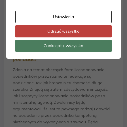
pewnością będzie on traktował o obowiązkowych
licencjach dla pośredników. W przypadku, gdy
posiłkujemy się wiedzą, która została udostępniona
Ustawienia
przez autora po wejściu w życie ustawy
deregulacyjnej, znalezione informacje będą zgoła
Odrzuć wszystko
odmienne i to również należy mieć na uwadze
sprawdzając poszczególne źródła.
Zaakceptuj wszystko
Licencja pośrednika dziś – czy warto ją
posiadać?
Zdania na temat obecnych form licencjonowania
pośredników przez rozmaite federacje są
podzielone, tak jak branża nieruchomości długa i
szeroka. Znajdą się zatem zdecydowani entuzjaści,
jak i sceptycy licencjonowania pośredników poza
ministerialną agendą. Zwolennicy będą
argumentowali, że jest to pewnego rodzaju dowód
na posiadanie przez pośrednika kompetencji
niezbędnych do wykonywania zawodu. Będą