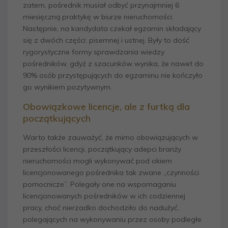
zatem, pośrednik musiał odbyć przynajmniej 6
miesięczną praktykę w biurze nieruchomości.
Następnie, na kandydata czekał egzamin składający
się z dwóch części: pisemnej i ustnej. Były to dość
rygorystyczne formy sprawdzania wiedzy
pośredników, gdyż z szacunków wynika, że nawet do
90% osób przystępujących do egzaminu nie kończyło
go wynikiem pozytywnym.
Obowiązkowe licencje, ale z furtką dla
początkujących
Warto także zauważyć, że mimo obowiązujących w
przeszłości licencji, początkujący adepci branży
nieruchomości mogli wykonywać pod okiem
licencjonowanego pośrednika tak zwane „czynności
pomocnicze”. Polegały one na wspomaganiu
licencjonowanych pośredników w ich codziennej
pracy, choć nierzadko dochodziło do nadużyć,
polegających na wykonywaniu przez osoby podległe