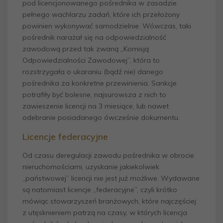
pod licencjonowanego pośrednika w zasadzie
pełnego wachlarzu zadań, które ich przełożony
powinien wykonywać samodzielnie. Wówczas, taki
pośrednik narażał się na odpowiedzialność
zawodową przed tak zwaną „Komisją
Odpowiedzialności Zawodowej”, która to
rozstrzygała o ukaraniu (bądź nie) danego
pośrednika za konkretne przewinienia. Sankcje
potrafiły być bolesne, najsurowsza z nich to
zawieszenie licencji na 3 miesiące, lub nawet
odebranie posiadanego ówcześnie dokumentu.
Licencje federacyjne
Od czasu deregulacji zawodu pośrednika w obrocie
nieruchomościami, uzyskanie jakiekolwiek
„państwowej” licencji nie jest już możliwe. Wydawane
są natomiast licencje „federacyjne”, czyli krótko
mówiąc stowarzyszeń branżowych, które najczęściej
z utęsknieniem patrzą na czasy, w których licencja