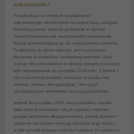
niekoniecznie?
Przechodząc do meritum zagadnienia i
odpowiadając niezwłocznie na najbardziej nurtujące
klientów pytanie: obecnie, pośrednik w obrocie
nieruchomościami nie musi posiadać jakiekolwiek
licencji upoważniającej go do wykonywania zawodu.
Podkreślmy tu słowo obecnie. Jest ono bowiem
kluczowe w kontekście omawianej tematyki. Otóż
licencje dla pośredników w obrocie nieruchomościami
były obowiązkowe do początku 2014 roku. Z Dniem 1
stycznia zostały bowiem zniesione w wyniku tak
zwanej „ustawy deregulacyjnej” i nie są już
obowiązkowym elementem w pracy pośrednika.
Jednak do początku 2014 roku pośrednicy musieli
takie licencje posiadać i aby je uzyskać, należało
przejść relatywnie długą procedurę. Istniały bowiem
odgórnie narzucone wymogi odnośnie tego, komu i
w jaki sposób licencja może być nadana. Po pierwsze