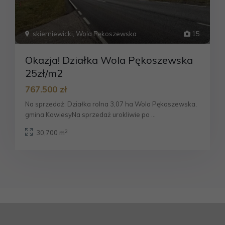
skierniewicki
,
Wola Pękoszewska
15
Okazja! Działka Wola Pękoszewska
25zł/m2
767.500 zł
Na sprzedaż: Działka rolna 3,07 ha Wola Pękoszewska,
gmina KowiesyNa sprzedaż urokliwie po
...
2
30,700 m