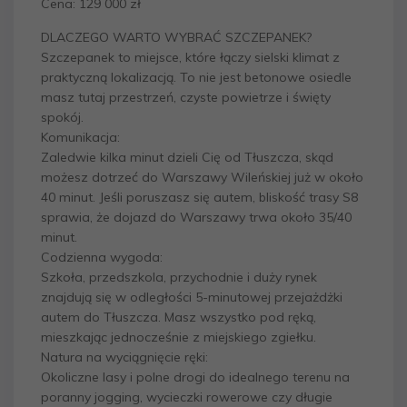
Cena: 129 000 zł
DLACZEGO WARTO WYBRAĆ SZCZEPANEK?
Szczepanek to miejsce, które łączy sielski klimat z
praktyczną lokalizacją. To nie jest betonowe osiedle
masz tutaj przestrzeń, czyste powietrze i święty
spokój.
Komunikacja:
Zaledwie kilka minut dzieli Cię od Tłuszcza, skąd
możesz dotrzeć do Warszawy Wileńskiej już w około
40 minut. Jeśli poruszasz się autem, bliskość trasy S8
sprawia, że dojazd do Warszawy trwa około 35/40
minut.
Codzienna wygoda:
Szkoła, przedszkola, przychodnie i duży rynek
znajdują się w odległości 5-minutowej przejażdżki
autem do Tłuszcza. Masz wszystko pod ręką,
mieszkając jednocześnie z miejskiego zgiełku.
Natura na wyciągnięcie ręki:
Okoliczne lasy i polne drogi do idealnego terenu na
poranny jogging, wycieczki rowerowe czy długie