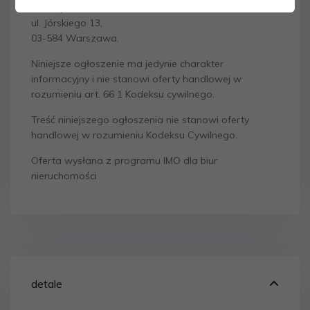
SZCZĘSNY-NIERUCHOMOŚCI
ul. Jórskiego 13,
03-584 Warszawa.
Niniejsze ogłoszenie ma jedynie charakter
informacyjny i nie stanowi oferty handlowej w
rozumieniu art. 66 1 Kodeksu cywilnego.
Treść niniejszego ogłoszenia nie stanowi oferty
handlowej w rozumieniu Kodeksu Cywilnego.
Oferta wysłana z programu IMO dla biur
nieruchomości
detale