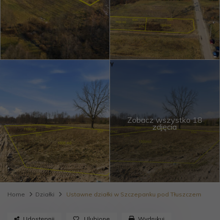
Zobacz wszystko 18
zdjęcia
Home
Działki
Ustawne działki w Szczepanku pod Tłuszczem
Udostępnij
Ulubione
Wydrukuj