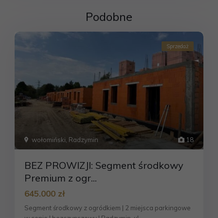
Podobne
Sprzedaż
wołomiński
,
Radzymin
18
BEZ PROWIZJI: Segment środkowy
Premium z ogr...
645.000 zł
Segment środkowy z ogródkiem | 2 miejsca parkingowe