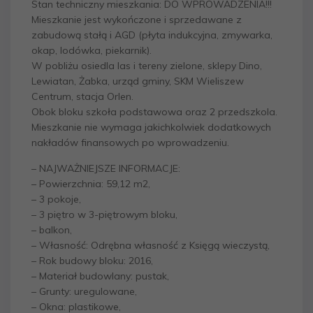
Stan techniczny mieszkania: DO WPROWADZENIA!!!
Mieszkanie jest wykończone i sprzedawane z
zabudową stałą i AGD (płyta indukcyjna, zmywarka,
okap, lodówka, piekarnik).
W pobliżu osiedla las i tereny zielone, sklepy Dino,
Lewiatan, Żabka, urząd gminy, SKM Wieliszew
Centrum, stacja Orlen.
Obok bloku szkoła podstawowa oraz 2 przedszkola.
Mieszkanie nie wymaga jakichkolwiek dodatkowych
nakładów finansowych po wprowadzeniu.
– NAJWAŻNIEJSZE INFORMACJE:
– Powierzchnia: 59,12 m2,
– 3 pokoje,
– 3 piętro w 3-piętrowym bloku,
– balkon,
– Własność: Odrębna własność z Księgą wieczystą,
– Rok budowy bloku: 2016,
– Materiał budowlany: pustak,
– Grunty: uregulowane,
– Okna: plastikowe,