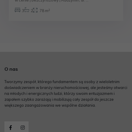
w cenie | bezczynszowy | Radzymin, ul.
...
2
3
2
78 m
O nas
Tworzymy zespół, którego fundamentem są osoby z wieloletnim
doświadczeniem w branży nieruchomościowej, ale jesteśmy otwarci
na młodych i energicznych ludzi, którzy swoim entuzjazmem i
zapałem szybko zarażają i mobilizują cały zespół do jeszcze
większego zaangażowania we wspólne działania.