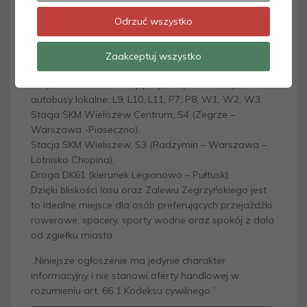
– balkon: 4,28 m2,
Odrzuć wszystko
– komórka lokatorska- W CENIE MIESZKANIA.
– miejsce w garażu podziemnym- płatne 15.000 zł.
Zaakceptuj wszystko
KOMUNIKACJA:
Przystanek autobusowy przy Urzędzie Gminy,
autobusy lokalne: L9, L10, L11, P7, P8, W1, W2, W3.
Stacja SKM Wieliszew Centrum, S4 (Zegrze –
Warszawa -Piaseczno),
Stacja SKM Wieliszew, S3 (Radzymin – Warszawa –
Lotnisko Chopina),
Droga DK61 (kierunek Legionowo – Pułtusk).
Dzięki bliskości lasu oraz Zalewu Zegrzyńskiego jest
to idealne miejsce dla osób preferujących przejażdżki
rowerowe, spacery, sporty wodne oraz spokój z dala
od zgiełku miasta.
„Niniejsze ogłoszenie ma jedynie charakter
informacyjny i nie stanowi oferty handlowej w
rozumieniu art. 66 1 Kodeksu cywilnego.”
—————————————————————————